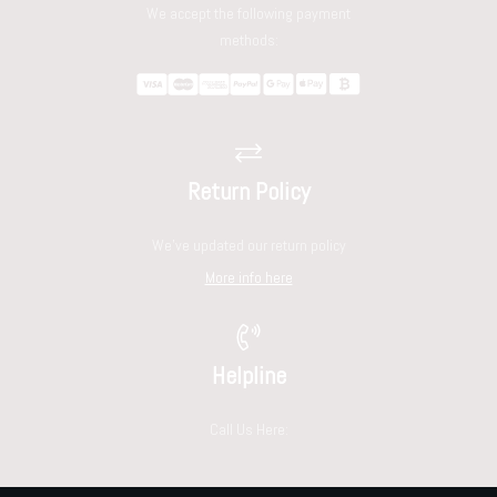
We accept the following payment
methods:
Return Policy
We've updated our return policy
More info here
Helpline
Call Us Here: