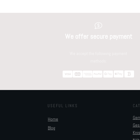
We offer secure payment
We accept the following payment
methods:
USEFUL LINKS
CA
Gem
Home
Ges
Blog
Kni