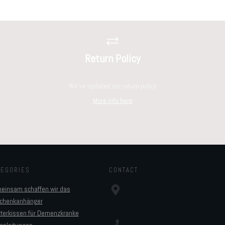
Return Policy
We've updated our return policy
More info here
TEGORIES
CONTACT
einsam schaffen wir das
chenkanhänger
sterkissen für Demenzkranke