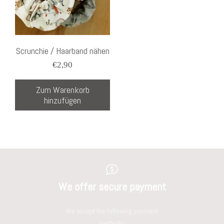
Scrunchie / Haarband nähen
€
2,90
Zum Warenkorb
hinzufügen
We offer secure payment
We accept the following payment
methods: