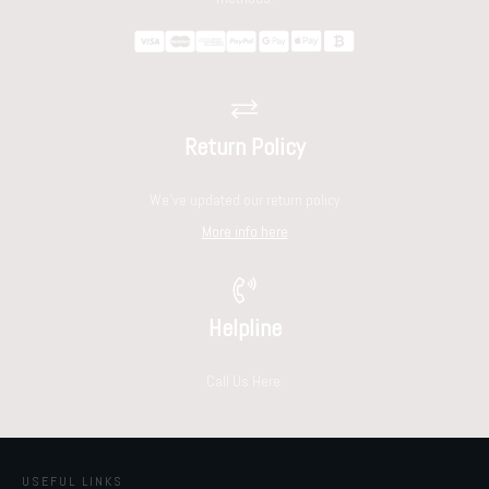
Return Policy
We've updated our return policy
More info here
Helpline
Call Us Here:
USEFUL LINKS