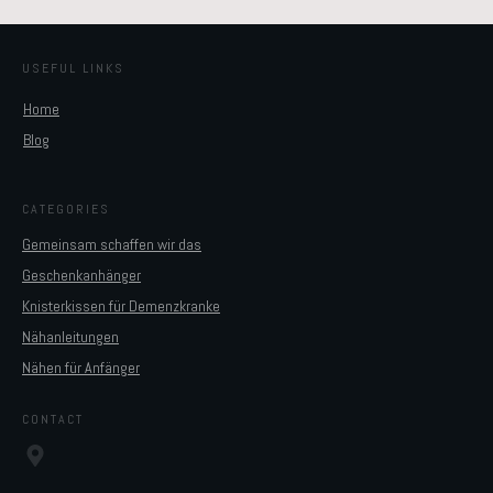
USEFUL LINKS
Home
Blog
CATEGORIES
Gemeinsam schaffen wir das
Geschenkanhänger
Knisterkissen für Demenzkranke
Nähanleitungen
Nähen für Anfänger
CONTACT