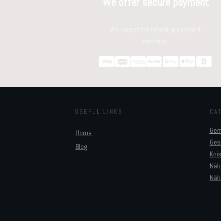
We offer secure payment
We accept the following payment
methods:
USEFUL LINKS
CA
Gem
Home
Ges
Blog
Kni
Näh
Näh