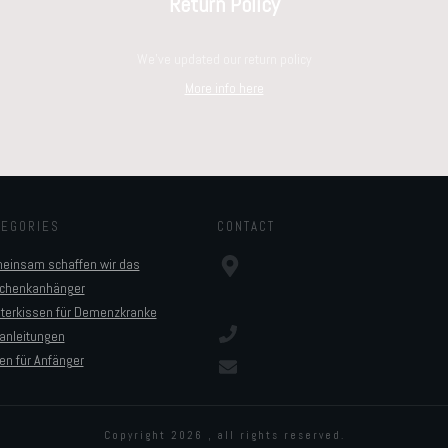
Return Policy
We've updated our return policy
More info here
TEGORIES
CONTACT
einsam schaffen wir das
chenkanhänger
sterkissen für Demenzkranke
anleitungen
en für Anfänger
Copyright
2026
, all rights reserved.