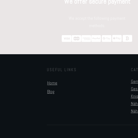
We offer secure payment
We accept the following payment
methods:
USEFUL LINKS
CA
Gem
Home
Ges
Blog
Kni
Näh
Näh