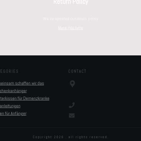
Return Policy
We've updated our return policy
More info here
TEGORIES
CONTACT
einsam schaffen wir das
chenkanhänger
sterkissen für Demenzkranke
anleitungen
en für Anfänger
Copyright
2026
, all rights reserved.