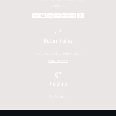
methods:
Return Policy
We've updated our return policy
More info here
Helpline
Call Us Here: