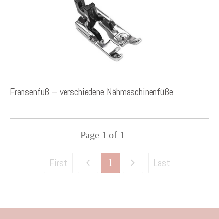
Fransenfuß – verschiedene Nähmaschinenfüße
Page
1
of
1
1
First
Last