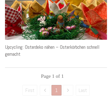
Upcycling: Osterdeko nähen – Osterkörbchen schnell
gemacht
Page
1
of
1
1
First
Last