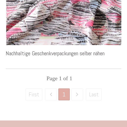
Nachhaltige Geschenkverpackungen selber nähen
Page
1
of
1
1
First
Last