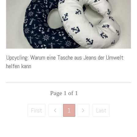
Upcycling: Warum eine Tasche aus Jeans der Umwelt
helfen kann
Page
1
of
1
1
First
Last