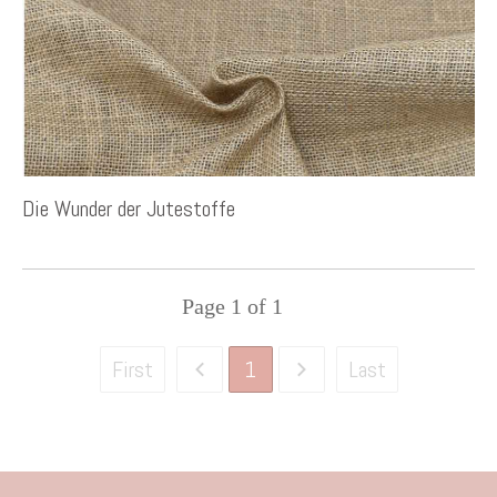
Die Wunder der Jutestoffe
Page
1
of
1
1
First
Last