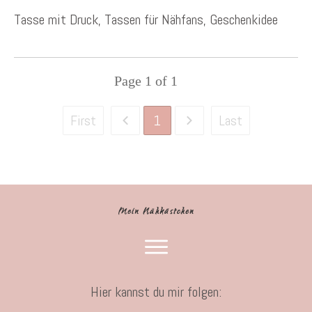
Tasse mit Druck, Tassen für Nähfans, Geschenkidee
Page
1
of
1
1
First
Last
Hier kannst du mir folgen: