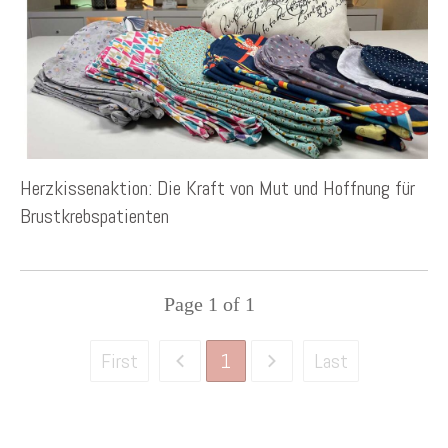
Herzkissenaktion: Die Kraft von Mut und Hoffnung für
Brustkrebspatienten
Page
1
of
1
1
First
Last