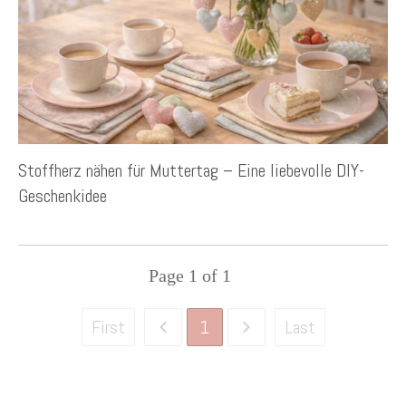
Stoffherz nähen für Muttertag – Eine liebevolle DIY-
Geschenkidee
Page
1
of
1
1
First
Last