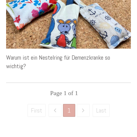
Warum ist ein Nestelring für Demenzkranke so
wichtig?
Page
1
of
1
1
First
Last