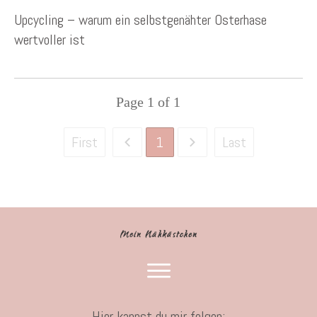
Upcycling – warum ein selbstgenähter Osterhase
wertvoller ist
Page
1
of
1
1
First
Last
Hier kannst du mir folgen: