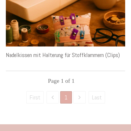
Nadelkissen mit Halterung für Stoffklammern (Clips)
Page
1
of
1
1
First
Last