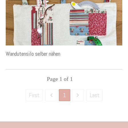
Wandutensilo selber nähen
Page
1
of
1
1
First
Last