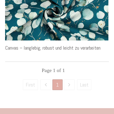
Canvas – langlebig, robust und leicht zu verarbeiten
Page
1
of
1
1
First
Last