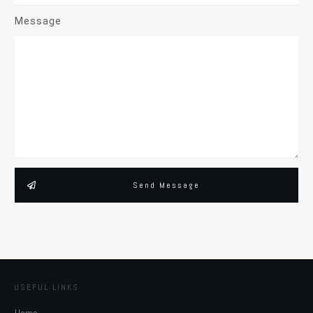
Message
Send Message
USEFUL LINKS
Home