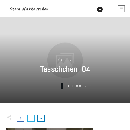
MAI 12
Taeschchen_04
0
COMMENTS