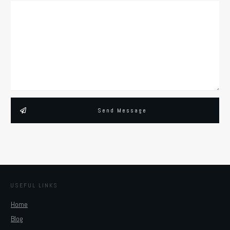
Send Message
USEFUL LINKS
Home
Blog