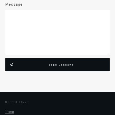
Message
Send Message
USEFUL LINKS
Home