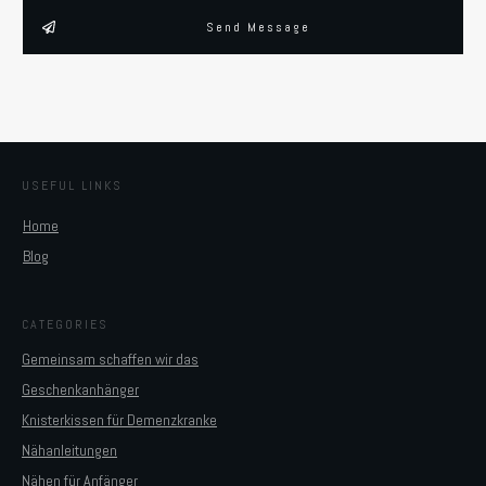
Send Message
USEFUL LINKS
Home
Blog
CATEGORIES
Gemeinsam schaffen wir das
Geschenkanhänger
Knisterkissen für Demenzkranke
Nähanleitungen
Nähen für Anfänger