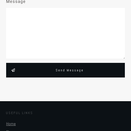
Message
Send Message
USEFUL LINKS
Home