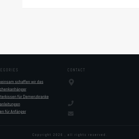
TEGORIES
CONTACT
einsam schaffen wir das
chenkanhänger
sterkissen für Demenzkranke
anleitungen
en für Anfänger
Copyright
2026
, all rights reserved.