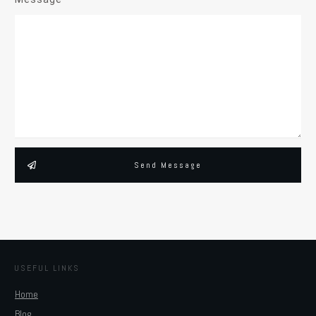
Send Message
USEFUL LINKS
Home
Blog