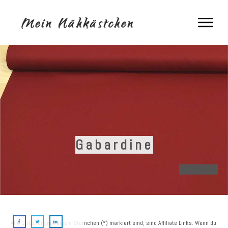
Gabardine
NÄHWISSEN
Alle Links, die mit einem Sternchen (*) markiert sind, sind Affiliate Links. Wenn du