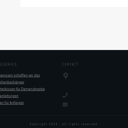
TEGORIES
CONTACT
einsam schaffen wir das
chenkanhänger
sterkissen für Demenzkranke
anleitungen
en für Anfänger
Copyright
2026
, all rights reserved.