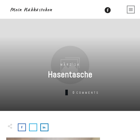
MÄRZ 14
Hasentasche
0
COMMENTS