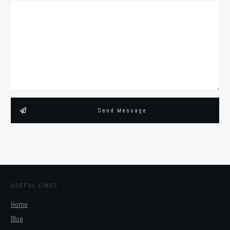
Send Message
USEFUL LINKS
Home
Blog