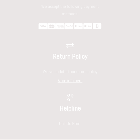
We accept the following payment
methods:
Return Policy
We've updated our return policy
More info here
Helpline
Call Us Here: