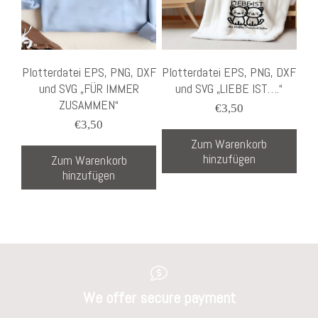
Plotterdatei EPS, PNG, DXF
Plotterdatei EPS, PNG, DXF
und SVG „FÜR IMMER
und SVG „LIEBE IST….“
ZUSAMMEN“
€
3,50
€
3,50
Zum Warenkorb
hinzufügen
Zum Warenkorb
hinzufügen
We offer secure payment