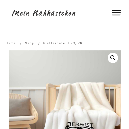
Home
/
Shop
/
Plotterdatei EPS, PNG, DXF und SVG „LIEBE IST….“