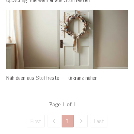
Upcycling: Eierwärmer aus Stoffresten
Nähideen aus Stoffreste – Türkranz nähen
Page
1
of
1
1
First
Last