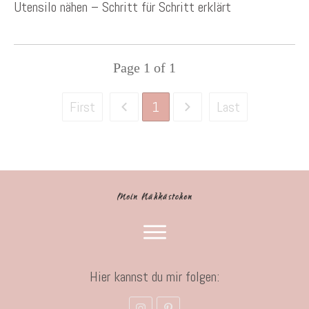
Utensilo nähen – Schritt für Schritt erklärt
Page
1
of
1
1
First
Last
Hier kannst du mir folgen: