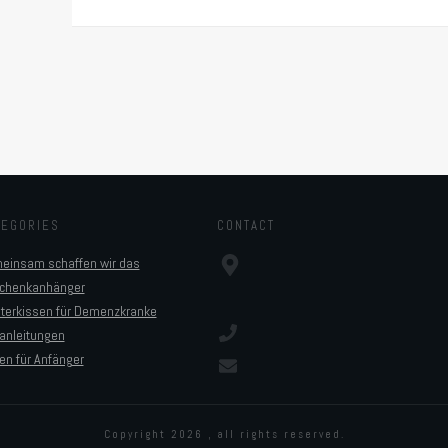
TEGORIES
CONTACT
einsam schaffen wir das
chenkanhänger
sterkissen für Demenzkranke
anleitungen
en für Anfänger
Copyright
2026
, all rights reserved.